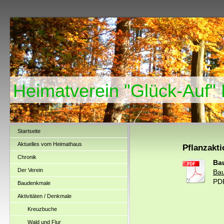
Heimatverein "Glück-Auf"
Startseite
Aktuelles vom Heimathaus
Pflanzakt
Chronik
Ba
Der Verein
Ba
PD
Baudenkmale
Aktivitäten / Denkmale
Kreuzbuche
Wald und Flur