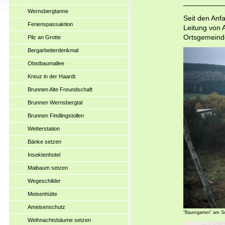
Wernsbergtanne
Seit den Anf
Ferienspassaktion
Leitung von 
Ortsgemeinde
Pilz an Grotte
Bergarbeiterdenkmal
Obstbaumallee
Kreuz in der Haardt
Brunnen Alte Freundschaft
Brunnen Wernsbergtal
Brunnen Findlingstollen
Wetterstation
Bänke setzen
Insektenhotel
Maibaum setzen
Wegeschilder
Meisenhütte
Ameisenschutz
"Baumgarten" am S
Weihnachtsbäume setzen