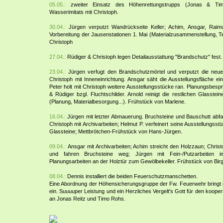
05.05.:
zweiter Einsatz des Höhenrettungstrupps (Jonas & Timo
Wasserimitats mit Christoph.
30.04.:
Jürgen verputzt Wandrückseite Keller; Achim, Ansgar, Raim
Vorbereitung der Jausenstationen 1. Mai (Materialzusammenstellung, Tei
Christoph
27.04.:
Rüdiger & Christoph legen Detailausstattung "Brandschutz" fest.
23.04.:
Jürgen verfugt den Brandschutzmörtel und verputzt die neu
Christoph mit Inneneinrichtung. Ansgar säht die Ausstellungsfläche ein
Peter holt mit Christoph weitere Ausstellungsstücke ran. Planungsbespr
& Rüdiger bzgl. Fluchtschilder. Arnold reinigt die restlichen Glasste
(Planung, Materialbesorgung...). Frühstück von Marlene.
16.04.:
Jürgen mit letzter Abmauerung. Bruchsteine und Bauschutt abfa
Christoph mit Archivarbeiten; Helmut P. verfeinert seine Ausstellungsst
Glassteine; Mettbrötchen-Frühstück von Hans-Jürgen.
09.04.:
Ansgar mit Archivarbeiten; Achim streicht den Holzzaun; Christ
und fahren Bruchsteine weg; Jürgen mit Fein-/Putzarbeiten i
Planungsarbeiten an der Holztür zum Gewölbekeller. Frühstück von Birg
08.04.:
Dennis installiert die beiden Feuerschutzmanschetten.
Eine Abordnung der Höhensicherungsgruppe der Fw. Feuerwehr bringt 
ein. Suuuuper Leistung und ein Herzliches Vergelt's Gott für den koope
an Jonas Reitz und Timo Rohs.