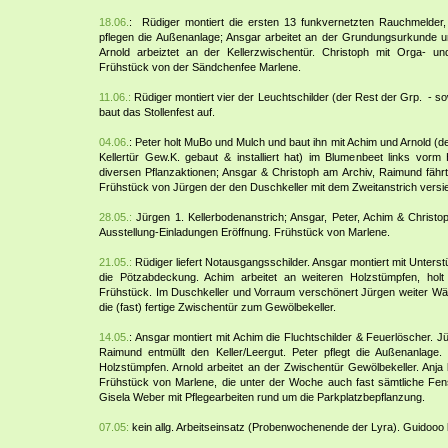
18.06.
:
Rüdiger montiert die ersten 13 funkvernetzten Rauchmelde
pflegen die Außenanlage; Ansgar arbeitet an der Grundungsurkunde un
Arnold arbeiztet an der Kellerzwischentür. Christoph mit Orga- und
Frühstück von der Sändchenfee Marlene.
11.06.:
Rüdiger montiert vier der Leuchtschilder (der Rest der Grp. - sow
baut das Stollenfest auf.
04.06.
: Peter holt MuBo und Mulch und baut ihn mit Achim und Arnold (
Kellertür Gew.K. gebaut & installiert hat) im Blumenbeet links vor
diversen Pflanzaktionen; Ansgar & Christoph am Archiv, Raimund fährt 
Frühstück von Jürgen der den Duschkeller mit dem Zweitanstrich versie
28.05.:
Jürgen 1. Kellerbodenanstrich; Ansgar, Peter, Achim & Christop
Ausstellung-Einladungen Eröffnung. Frühstück von Marlene.
21.05.:
Rüdiger liefert Notausgangsschilder. Ansgar montiert mit Unter
die Pötzabdeckung. Achim arbeitet an weiteren Holzstümpfen, hol
Frühstück. Im Duschkeller und Vorraum verschönert Jürgen weiter Wä
die (fast) fertige Zwischentür zum Gewölbekeller.
14.05.
: Ansgar montiert mit Achim die Fluchtschilder & Feuerlöscher. Jü
Raimund entmüllt den Keller/Leergut. Peter pflegt die Außenanlage.
Holzstümpfen. Arnold arbeitet an der Zwischentür Gewölbekeller. Anja 
Frühstück von Marlene, die unter der Woche auch fast sämtliche Fens
Gisela Weber mit Pflegearbeiten rund um die Parkplatzbepflanzung.
07.05:
kein allg. Arbeitseinsatz (Probenwochenende der Lyra). Guidooo 