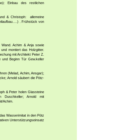
): Einbau des restlichen
und & Christoph: allemeine
laufbau.....) . Frühstück von
e Wand. Achim & Anja sowie
 und montiert das Holzgitter.
echung mit Architekt Peter Z.
ine und Beginn Tür Gew.keller
hren (Melad, Achim, Ansgar);
ücke; Arnold säubert die Pötz-
oph & Peter holen Glassteine
m Duschkeller; Arnold mit
it/Achim.
das Wasserimitat in den Pötz
rativen Unterstützungseinsatz