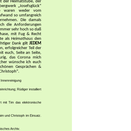
it der Heimatstube, der
ergwerk „Josefsglück“
kte waren weder vom
 Aufwand so umfangreich
rnehmen. Die damals
Doch die Anforderungen
- immer sehr hoch so daß
phase, mit Fug & Recht
te als
Heimathaus
den
htiger Dank gilt
JEDEM
, erfolgreicher Teil der
t euch, Seite an Seite,
aurig, das Corona mich
icher wünsche ich euch
 schönen Gesprächen &
 Christoph".
e Innenreinigung
richtung; Rüdiger installiert
t mit Tim das elektronische
im und Christoph im Einsatz.
isches Archiv.