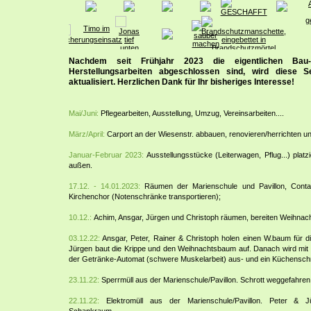
Nachdem seit Frühjahr 2023 die eigentlichen Bau-
Herstellungsarbeiten abgeschlossen sind, wird diese S
aktualisiert. Herzlichen Dank für Ihr bisheriges Interesse!
Mai/Juni:
Pflegearbeiten, Ausstellung, Umzug, Vereinsarbeiten....
März/April:
Carport an der Wiesenstr. abbauen, renovieren/herrichten 
Januar-Februar 2023:
Ausstellungsstücke (Leiterwagen, Pflug...) platz
außen.
17.12. - 14.01.2023:
Räumen der Marienschule und Pavillon, Containe
Kirchenchor (Notenschränke transportieren);
10.12.:
Achim, Ansgar, Jürgen und Christoph räumen, bereiten Weihnach
03.12.22:
Ansgar, Peter, Rainer & Christoph holen einen W.baum für 
Jürgen baut die Krippe und den Weihnachtsbaum auf. Danach wird mit 
der Getränke-Automat (schwere Muskelarbeit) aus- und ein Küchensch
23.11.22:
Sperrmüll aus der Marienschule/Pavillon. Schrott weggefahren
22.11.22:
Elektromüll aus der Marienschule/Pavillon. Peter & J