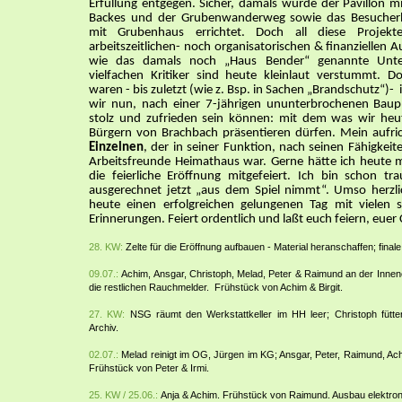
Erfüllung entgegen. Sicher, damals wurde der Pavillon m
Backes und der Grubenwanderweg sowie das Besucherb
mit Grubenhaus errichtet. Doch all diese Proje
arbeitszeitlichen- noch organisatorischen & finanziellen
wie das damals noch „Haus Bender“ genannte Unte
vielfachen Kritiker sind heute kleinlaut verstummt. 
waren - bis zuletzt (wie z. Bsp. in Sachen „Brandschutz“)
wir nun, nach einer 7-jährigen ununterbrochenen Bau
stolz und zufrieden sein können: mit dem was wir heu
Bürgern von Brachbach präsentieren dürfen. Mein aufric
Einzelnen
, der in seiner Funktion, nach seinen Fähigkeiten
Arbeitsfreunde Heimathaus war. Gerne hätte ich heute mi
die feierliche Eröffnung mitgefeiert. Ich bin schon tr
ausgerechnet jetzt „aus dem Spiel nimmt“. Umso herzl
heute einen erfolgreichen gelungenen Tag mit vielen
Erinnerungen. Feiert ordentlich und laßt euch feiern, euer
28. KW:
Zelte für die Eröffnung aufbauen - Material heranschaffen; final
09.07.:
Achim, Ansgar, Christoph, Melad, Peter & Raimund an der Innenein
die restlichen Rauchmelder. Frühstück von Achim & Birgit.
27. KW:
NSG räumt den Werkstattkeller im HH leer; Christoph fütter
Archiv.
02.07.:
Melad reinigt im OG, Jürgen im KG; Ansgar, Peter, Raimund, Ach
Frühstück von Peter & Irmi.
25. KW / 25.06.:
Anja & Achim. Frühstück von Raimund. Ausbau elektron