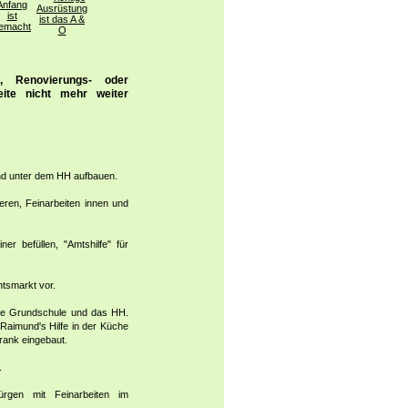
, Renovierungs- oder
eite nicht mehr weiter
und unter dem HH aufbauen.
ieren, Feinarbeiten innen und
r befüllen, "Amtshilfe" für
tsmarkt vor.
die Grundschule und das HH.
Raimund's Hilfe in der Küche
rank eingebaut.
.
ürgen mit Feinarbeiten im