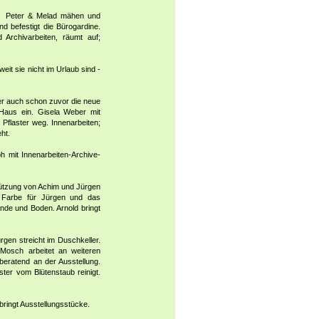
r, Peter & Melad mähen und
d befestigt die Bürogardine.
 Archivarbeiten, räumt auf;
eit sie nicht im Urlaub sind -
der auch schon zuvor die neue
m Haus ein. Gisela Weber mit
Pflaster weg. Innenarbeiten;
ht.
h mit Innenarbeiten-Archive-
stützung von Achim und Jürgen
t Farbe für Jürgen und das
nde und Boden. Arnold bringt
rgen streicht im Duschkeller.
 Mosch arbeitet an weiteren
beratend an der Ausstellung.
ter vom Blütenstaub reinigt.
bringt Ausstellungsstücke.