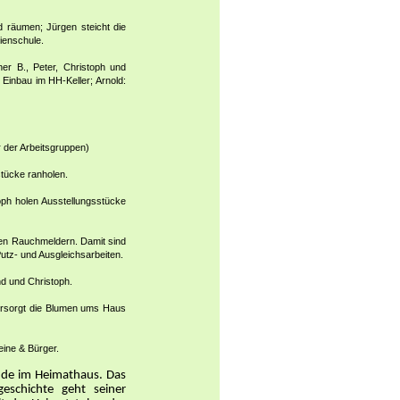
 räumen; Jürgen steicht die
ienschule.
er B., Peter, Christoph und
inbau im HH-Keller; Arnold:
r der Arbeitsgruppen)
sstücke ranholen.
ph holen Ausstellungsstücke
ichen Rauchmeldern. Damit sind
Putz- und Ausgleichsarbeiten.
nd und Christoph.
rsorgt die Blumen ums Haus
eine & Bürger.
nde im Heimathaus. Das
geschichte geht seiner