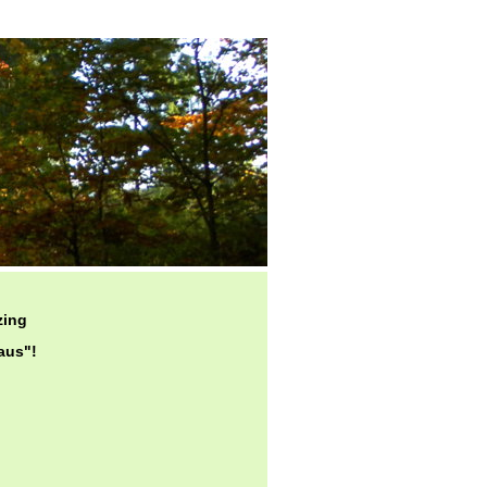
zing
aus"!