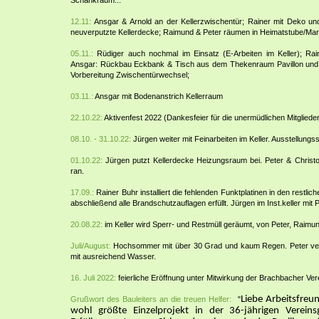
Schankraum...
12.11:
Ansgar & Arnold an der Kellerzwischentür; Rainer mit Deko und
neuverputzte Kellerdecke; Raimund & Peter räumen in Heimatstube/Mar
05.11.:
Rüdiger auch nochmal im Einsatz (E-Arbeiten im Keller); Rain
Ansgar: Rückbau Eckbank & Tisch aus dem Thekenraum Pavillon und E
Vorbereitung Zwischentürwechsel;
03.11.:
Ansgar mit Bodenanstrich Kellerraum
22.10.22:
Aktivenfest 2022 (Dankesfeier für die unermüdlichen Mitgliede
08.10. - 31.10.22:
Jürgen weiter mit Feinarbeiten im Keller. Ausstellung
01.10.22:
Jürgen putzt Kellerdecke Heizungsraum bei. Peter & Christo
ran.
17.09.:
Rainer Buhr installiert die fehlenden Funktplatinen in den restl
abschließend alle Brandschutzauflagen erfüllt. Jürgen im Inst.keller mit 
20.08.22:
im Keller wird Sperr- und Restmüll geräumt, von Peter, Raimu
Juli/August:
Hochsommer mit über 30 Grad und kaum Regen. Peter ve
mit ausreichend Wasser.
16. Juli 2022:
feierliche Eröffnung unter Mitwirkung der Brachbacher Ver
Liebe Arbeitsfreu
Grußwort des Bauleiters an die treuen Helfer:
"
wohl größte Einzelprojekt in der 36-jährigen Vereins