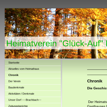
Heimatverein "Glück-Auf"
Startseite
Aktuelles vom Heimathaus
Chronik
Chronik
Der Verein
Baudenkmale
Die Geschic
Aktivitäten / Denkmale
Unser Dorf ----Brachbach---
Der Heimatv
Zeitungsberichte
Gasthauses 