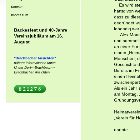
Es wird stet
Kontakt
hatte; von we
Impressum
dass zu dies
gegründet wu
lebendig war
Backesfest und 40-Jahre
Alex Maag w
Vereinsjubiläum am 16.
und sammelte
August
an einer For
einem „Heima
"Brachbacher Ansichten"
Menschen, di
nähere Informationen unter:
Geschichte d
Unser Dorf---Brachbach---
Bereits im F
Brachbacher Ansichten
einen Heimat
zwischenpart
Als ein Jahr
am Montag, 1
Gründungsve
Heimatverein
„Verein für 
nannte.