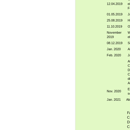
12.04.2019
e
F
01.05.2019
J
25.08.2019
H
11.10.2019
O
November
W
2019
e
08.12.2019
S
Jan. 2020
A
Feb. 2020
J
A
C
D
C
d
A
E
Nov. 2020
s
Jan. 2021
Ab
F
C
D
C