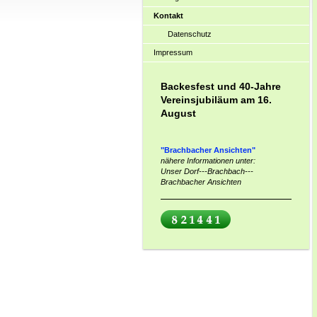
Kontakt
Datenschutz
Impressum
Backesfest und 40-Jahre
Vereinsjubiläum am 16.
August
"Brachbacher Ansichten"
nähere Informationen unter:
Unser Dorf---Brachbach---
Brachbacher Ansichten