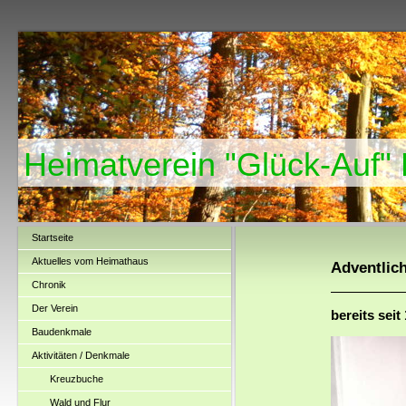
Heimatverein "Glück-Auf"
Startseite
Aktuelles vom Heimathaus
Adventlic
Chronik
Der Verein
bereits seit
Baudenkmale
Aktivitäten / Denkmale
Kreuzbuche
Wald und Flur