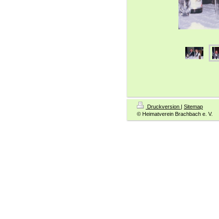
Druckversion
|
Sitemap
© Heimatverein Brachbach e. V.