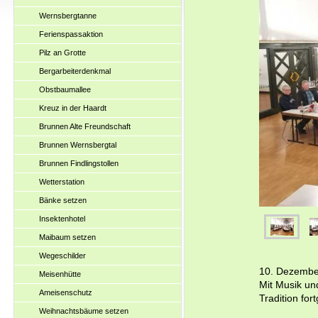
Wernsbergtanne
Ferienspassaktion
Pilz an Grotte
Bergarbeiterdenkmal
Obstbaumallee
Kreuz in der Haardt
Brunnen Alte Freundschaft
Brunnen Wernsbergtal
Brunnen Findlingstollen
Wetterstation
Bänke setzen
Insektenhotel
Maibaum setzen
Wegeschilder
10. Dezembe
Meisenhütte
Mit Musik un
Ameisenschutz
Tradition fort
Weihnachtsbäume setzen