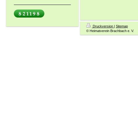
Druckversion
|
Sitemap
© Heimatverein Brachbach e. V.