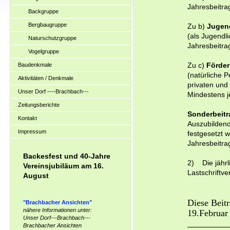
Jahresbeitr
Backgruppe
Bergbaugruppe
Zu b)
Jugend
(als Jugendli
Naturschutzgruppe
Jahresbeitr
Vogelgruppe
Baudenkmale
Zu c)
Förder
(natürliche 
Aktivitäten / Denkmale
privaten und
Unser Dorf ----Brachbach---
Mindestens 
Zeitungsberichte
Sonderbeitr
Kontakt
Auszubildend
Impressum
festgesetzt 
Jahresbeitra
Backesfest und 40-Jahre
2) Die jährl
Vereinsjubiläum am 16.
Lastschriftv
August
Diese Beit
"Brachbacher Ansichten"
nähere Informationen unter:
19.Februar
Unser Dorf---Brachbach---
Brachbacher Ansichten