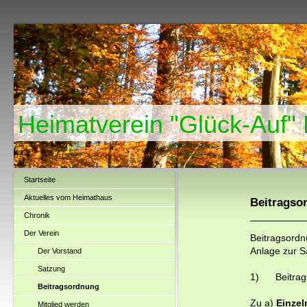
Heimatverein "Glück-Auf"
Startseite
Aktuelles vom Heimathaus
Beitragso
Chronik
Der Verein
Beitragsord
Anlage zur S
Der Vorstand
Satzung
1) Beitragsh
Beitragsordnung
Zu a)
Einzel
Mitglied werden