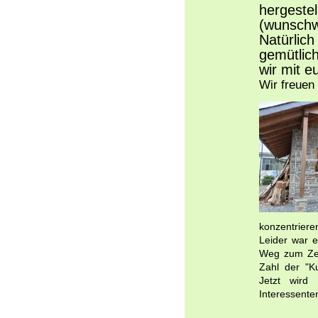
herges
(wunschw
Natürlich
gemütlic
wir mit 
Wir freuen
konzentriere
Leider war e
Weg zum Zec
Zahl der "Ku
Jetzt wird 
Interessente