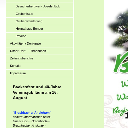
Besucherbergwerk Josefsglück
Grubenhaus
Grubenwanderweg
Heimathaus Bender
Pavillon
Aktivitäten / Denkmale
Unser Dorf ----Brachbach---
Zeitungsberichte
Kontakt
Impressum
Backesfest und 40-Jahre
Vereinsjubiläum am 16.
August
"Brachbacher Ansichten"
nähere Informationen unter:
Unser Dorf---Brachbach---
Brachbacher Ansichten