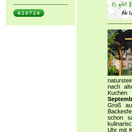
naturste
nach alt
Kuchen 
Septemb
Groß auf
Backesfe
schon s
kulinari
Uhr mit 