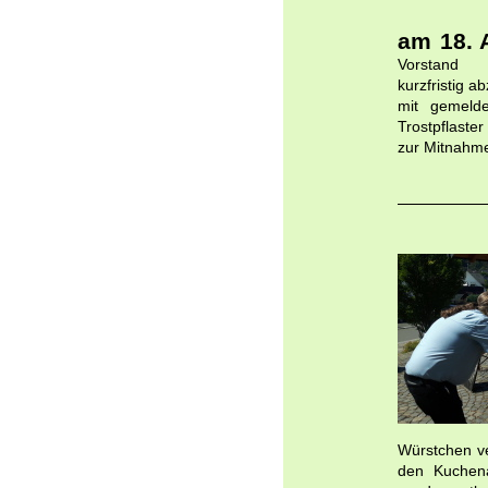
am 18.
Vorstand 
kurzfristig 
mit gemelde
Trostpflast
zur Mitnahm
Würstchen ve
den Kuchena