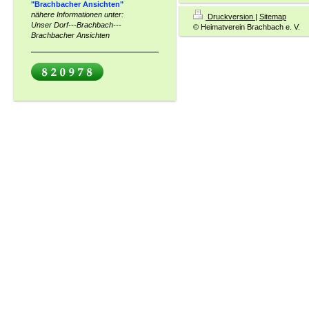
"Brachbacher Ansichten"
nähere Informationen unter:
Druckversion
|
Sitemap
Unser Dorf---Brachbach---
© Heimatverein Brachbach e. V.
Brachbacher Ansichten