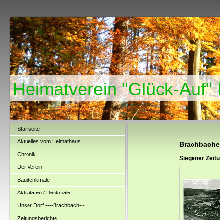
Heimatverein "Glück-Auf"
Startseite
Aktuelles vom Heimathaus
Brachbacher
Chronik
Siegener Zeit
Der Verein
Baudenkmale
Aktivitäten / Denkmale
Unser Dorf ----Brachbach---
Zeitungsberichte