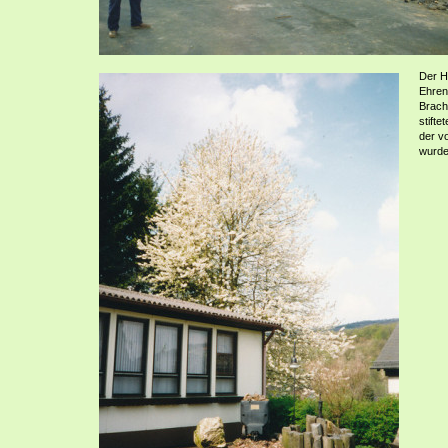
Der H
Ehren
Brach
stift
der vo
wurde