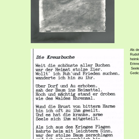
Als d
Rudol
heimk
Erinn
Seele
Gedic