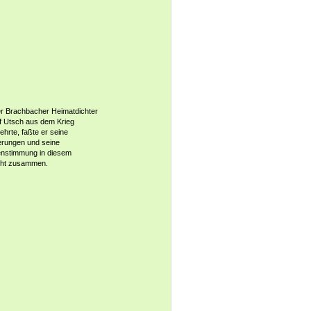
er Brachbacher Heimatdichter
f Utsch aus dem Krieg
ehrte, faßte er seine
erungen und seine
nstimmung in diesem
ht zusammen.