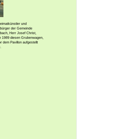
eimatkünstler und
bürger der Gemeinde
bach, Herr Josef Christ,
ete 1989 diesen Grubenwagen,
r dem Pavillon aufgestellt
.