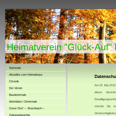
Heimatverein "Glück-Auf"
Startseite
Aktuelles vom Heimathaus
Datenschu
Chronik
Am 25. Mai 2018
Der Verein
dieser Verord
Baudenkmale
Einwilligungserkl
Aktivitäten / Denkmale
möchte Sie na
Unser Dorf ----Brachbach---
Vereinsmitglied
Zeitungsberichte