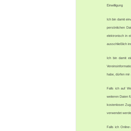
Einwilligung
Ich bin damit ei
persönlichen Da
elektronisch in 
ausschließlich i
Ich bin damit e
Vereinsinformati
habe, dürfen mir
Falls ich auf W
weiteren Daten f
kostenlosen Zuga
verwendet werde
Falls ich Online